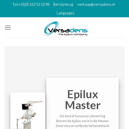
Skip
Tel:+31(0) 162 52 52 98
Bel mij terug
verkoop@versadens.nl
to
Languages
content
Epilux
Master
De meest luxueuze uitvoering
binnen de Epilux serie is de Master.
Deze meest verfijnde behandelunit